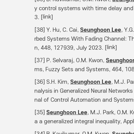
y control systems with time delay and 
link
3. [
] 
Seunghoon Lee
[38] Y. Hu, C. Cai, 
, Y.G
rbed Systems With Fading Channel: T
link
n, 448, 127939, July 2023. [
] 
Seunghoo
[37] P. Selvaraj, O.M. Kwon, 
ms, Fuzzy Sets and Systems, 464, 108
Seunghoon Lee
[36] S.H. Kim, 
, M.J. P
nalysis in Generalized Neural Network
nal of Control Automation and Systems
Seunghoon Lee
[35] 
, M.J. Park, O.M. 
a a generalized integral inequality, A
Seungh