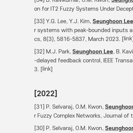
[34] B. Kavikumar, O.M. Kwon, 
on for IT2 Fuzzy Systems Under Decept
Seunghoon Le
[33] Y.G. Lee, Y.J. Kim, 
r systems with peak-bounded inputs a
link
cs, 8(3), 5816-5837, March 2023. [
Seunghoon Lee
[32] M.J. Park, 
, B. Ka
-delayed feedback control, IEEE Trans
link
3. [
] 
[2022]
Seunghoo
[31] P. Selvaraj, O.M. Kwon, 
r Fuzzy Complex Networks, Journal of 
Seunghoo
[30] P. Selvaraj, O.M. Kwon, 