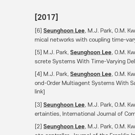
[2017] 
Seunghoon Lee
[6] 
, M.J. Park, O.M. K
mical networks with coupling time-var
Seunghoon Lee
[5] M.J. Park, 
, O.M. K
screte Systems With Time-Varying Del
Seunghoon Lee
[4] M.J. Park, 
, O.M. K
ond-Order Multiagent Systems With Sa
link
] 
Seunghoon Lee
[3] 
, M.J. Park, O.M. K
ertainties, International Journal of C
Seunghoon Lee
[2] 
, M.J. Park, O.M. K