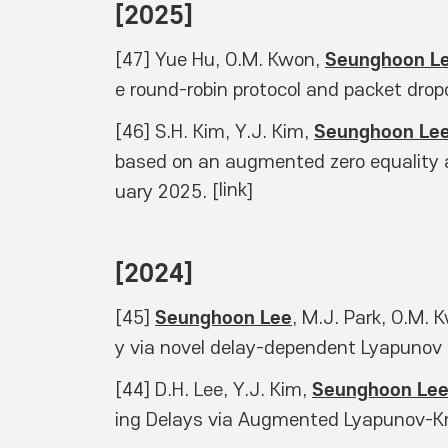
[2025] 
Seunghoon L
[47] Yue Hu, O.M. Kwon, 
e round-robin protocol and packet dro
Seunghoon Le
[46] S.H. Kim, Y.J. Kim, 
based on an augmented zero equality a
link
uary 2025. [
]
[2024] 
Seunghoon Lee
[45] 
, M.J. Park, O.M. 
y via novel delay-dependent Lyapunov 
Seunghoon Le
[44] D.H. Lee, Y.J. Kim, 
ing Delays via Augmented Lyapunov-Kra