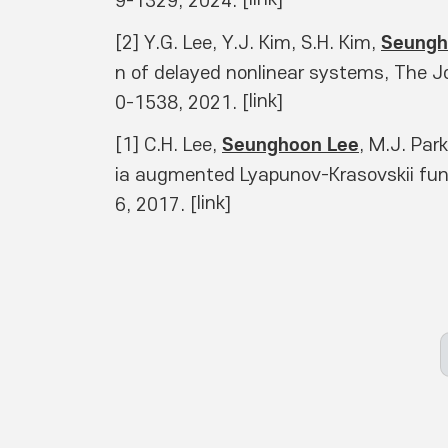
9-1329, 2024. [
]
Seungh
[2] Y.G. Lee, Y.J. Kim, S.H. Kim, 
n of delayed nonlinear systems, The J
link
0-1538, 2021. [
]
Seunghoon Lee
[1] C.H. Lee, 
, M.J. Par
ia augmented Lyapunov-Krasovskii funct
link
6, 2017. [
] 