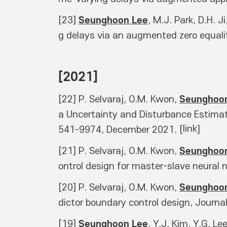
Seunghoon Lee
[23] 
, M.J. Park, D.H. J
g delays via an augmented zero equali
[2021]
Seunghoo
[22] P. Selvaraj, O.M. Kwon, 
a Uncertainty and Disturbance Estimato
link
541-9974, December 2021. [
] 
Seunghoo
[21] P. Selvaraj, O.M. Kwon, 
ontrol design for master-slave neural
Seunghoo
[20] P. Selvaraj, O.M. Kwon, 
dictor boundary control design, Journa
Seunghoon Lee
[19] 
, Y.J. Kim, Y.G. L