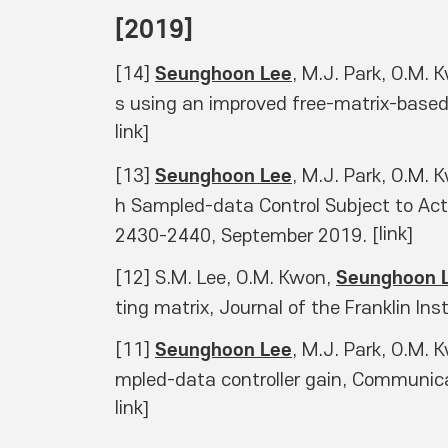
[2019] 
Seunghoon Lee
[14] 
, M.J. Park, O.M.
s using an improved free-matrix-based 
link
]  
Seunghoon Lee
[13] 
, M.J. Park, O.M. 
h Sampled-data Control Subject to Actu
link
2430-2440, September 2019. [
]  
Seunghoon 
[12] S.M. Lee, O.M. Kwon, 
ting matrix, Journal of the Franklin In
Seunghoon Lee
[11] 
, M.J. Park, O.M. 
mpled-data controller gain, Communica
link
] 