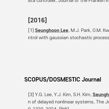
ata controller, Journal of the Franklin
[2016] 
Seunghoon Lee
[1] 
, M.J. Park, O.M. K
ntrol with gaussian stochastic proces
SCOPUS/DOSMESTIC Journal
Seungh
[3] Y.G. Lee, Y.J. Kim, S.H. Kim, 
n of delayed nonlinear systems, The J
link