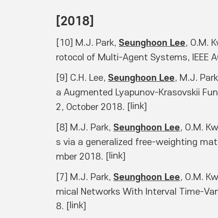
[2018] 
Seunghoon Lee
[10] M.J. Park, 
, O.M. 
rotocol of Multi-Agent Systems, IEEE 
Seunghoon Lee
[9] C.H. Lee, 
, M.J. Par
a Augmented Lyapunov-Krasovskii Func
link
2, October 2018. [
] 
Seunghoon Lee
[8] M.J. Park, 
, O.M. Kw
s via a generalized free-weighting matr
link
mber 2018. [
] 
Seunghoon Lee
[7] M.J. Park, 
, O.M. Kw
mical Networks With Interval Time-Var
link
8. [
]