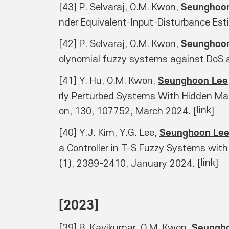
Seunghoo
[43] P. Selvaraj, O.M. Kwon, 
nder Equivalent-Input-Disturbance Est
Seunghoo
[42] P. Selvaraj, O.M. Kwon, 
olynomial fuzzy systems against DoS a
Seunghoon Lee
[41] Y. Hu, O.M. Kwon, 
rly Perturbed Systems With Hidden Ma
link
on, 130, 107752, March 2024. [
] 
Seunghoon Le
[40] Y.J. Kim, Y.G. Lee, 
a Controller in T-S Fuzzy Systems with
link
(1), 2389-2410, January 2024. [
] 
[2023]
Seungh
[39] B. Kavikumar, O.M. Kwon, 