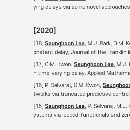
ying delays via some novel approache
[2020] 
Seunghoon Lee
[18] 
, M.J. Park, O.M. 
onstant delay, Journal of the Franklin
Seunghoon Lee
[17] O.M. Kwon, 
, M.J.
h time-varying delay, Applied Mathem
Seunghoo
[16] P. Selvaraj, O.M. Kwon, 
tworks via truncated predictive control
Seunghoon Lee
[15] 
, P. Selvaraj, M.J
ystems via looped-functionals and zer