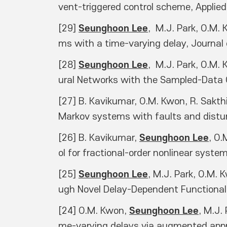
vent-triggered control scheme, Appli
Seunghoon Lee
[29] 
,  M.J. Park, O.M.
ms with a time-varying delay, Journal 
Seunghoon Lee
[28] 
,  M.J. Park, O.M.
ural Networks with the Sampled-Data C
[27] B. Kavikumar, O.M. Kwon, R. Sakthi
Markov systems with faults and distu
Seunghoon Lee
[26] B. Kavikumar, 
, O.
ol for fractional-order nonlinear syst
Seunghoon Lee
[25] 
, M.J. Park, O.M. 
ugh Novel Delay-Dependent Functional
Seunghoon Lee
[24] O.M. Kwon, 
, M.J.
me-varying delays via augmented appro